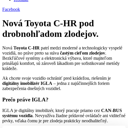
Facebook
Nová Toyota C-HR pod
drobnohľadom zlodejov.
Nová
Toyota C-HR
patrí medzi moderné a technologicky vyspelé
vozidlá, no práve preto sa stáva
častým cieľom zlodejov
.
Bezkľúčové systémy a elektronická výbava, ktoré majiteľom
prinášajú komfort, sú zároveň lákadlom pre sofistikované metódy
krádeže.
Ak chcete svoje vozidlo ochrániť pred krádežou, riešením je
digitálny imobilizér IGLA
– jedna z najúčinnejších foriem
zabezpečenia dnešných vozidiel.
Prečo práve IGLA?
IGLA je digitálny imobilizér, ktorý pracuje priamo cez
CAN-BUS
systému vozidla
. Nevyužíva žiadne prídavné ovládače ani viditeľné
prvky, vďaka čomu je pre zlodeja prakticky neodhaliteľný.