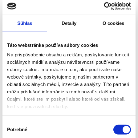
Hlavné výhody digitálneho imobilizéra IGLA
Montáž bez viditeľného zásahu do interiéru
Inštalácia prebieha bez vŕtania či zásahov do dizajnu vozidla.
Súhlas
Detaily
O cookies
Všetko zostáva originálne a nenápadné.
Automatická aktivácia po vypnutí zapaľovania
Po vypnutí motora sa IGLA sama aktivuje – bez nutnosti myslieť na
Táto webstránka používa súbory cookies
zapínanie ochrany.
Na prispôsobenie obsahu a reklám, poskytovanie funkcií
Blokovanie štartovania aj prevodovky
sociálnych médií a analýzu návštevnosti používame
Bez úspešnej autorizácie vozidlo nenaštartuje a automatická
súbory cookie. Informácie o tom, ako používate naše
prevodovka zostane zablokovaná.
webové stránky, poskytujeme aj našim partnerom v
Pohodlná a bezpečná autorizácia vodiča
oblasti sociálnych médií, inzercie a analýzy. Títo partneri
Pred jazdou sa autorizujete:
môžu príslušné informácie skombinovať s ďalšími
bezdotykovým príveskom
údajmi, ktoré ste im poskytli alebo ktoré od vás získali,
smartfónom
keď ste používali ich služby.
alebo zadaním PIN kódu cez originálne tlačidlá vo vozidle
Ochrana, ktorá drží krok s modernými hrozbami
Výber
Potrebné
súhlasu
Klasické alarmy dnes už na moderné formy krádeže nestačia.
IGLA
ide o krok ďalej
– digitálne, neviditeľne a mimoriadne účinne.