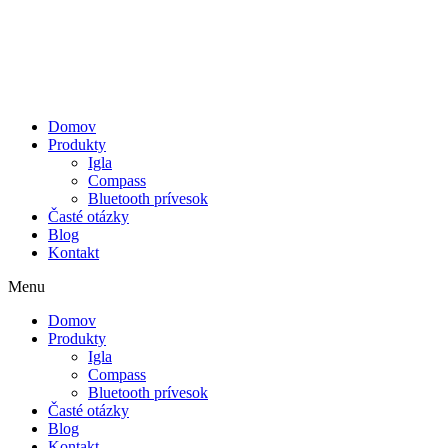
Preskočiť
KONTAKTUJTE NÁS
na
+421 905 618 856
obsah
Domov
Produkty
Igla
Compass
Bluetooth prívesok
Časté otázky
Blog
Kontakt
Menu
Domov
Produkty
Igla
Compass
Bluetooth prívesok
Časté otázky
Blog
Kontakt